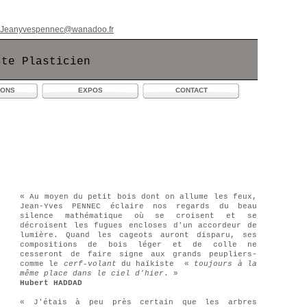
: Jeanyvespennec@wanadoo.fr
ste Plasticien
IONS
EXPOS
CONTACT
« Au moyen du petit bois dont on allume les feux,
Jean-Yves PENNEC éclaire nos regards du beau
silence mathématique où se croisent et se
décroisent les fugues encloses d'un accordeur de
lumière. Quand les cageots auront disparu, ses
compositions de bois léger et de colle ne
cesseront de faire signe aux grands peupliers-
comme le
cerf-volant
du haïkiste «
toujours à la
même place dans le ciel d'hier
. »
Hubert HADDAD
« J'étais à peu près certain que les arbres