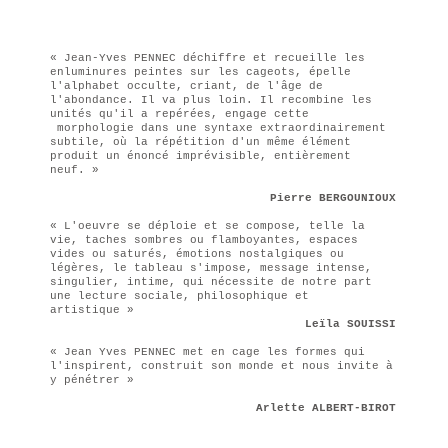
« Jean-Yves PENNEC déchiffre et recueille les
enluminures peintes sur les cageots, épelle
l'alphabet occulte, criant, de l'âge de
l'abondance. Il va plus loin. Il recombine les
unités qu'il a repérées, engage cette
morphologie dans une syntaxe extraordinairement
subtile, où la répétition d'un même élément
produit un énoncé imprévisible, entièrement
neuf. »
Pierre BERGOUNIOUX
« L'oeuvre se déploie et se compose, telle la
vie, taches sombres ou flamboyantes, espaces
vides ou saturés, émotions nostalgiques ou
légères, le tableau s'impose, message intense,
singulier, intime, qui nécessite de notre part
une lecture sociale, philosophique et
artistique »
Leïla SOUISSI
« Jean Yves PENNEC met en cage les formes qui
l'inspirent, construit son monde et nous invite à
y pénétrer »
Arlette ALBERT-BIROT